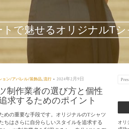
ートで魅せるオリジナルTシ
2024年2月9日
ション/アパレル/装飾品
,
流行
ツ制作業者の選び方と個性
追求するためのポイント
ための重要な手段です。
オリジナルのTシャツ
たちはさらに自分らしいスタイルを追求する
オリ