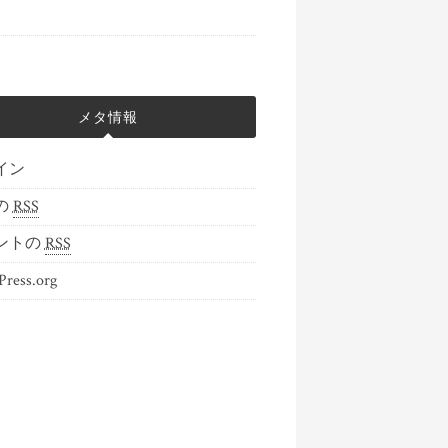
メタ情報
イン
の
RSS
ントの
RSS
ress.org