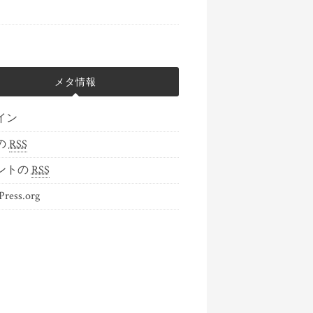
メタ情報
イン
の
RSS
ントの
RSS
ress.org