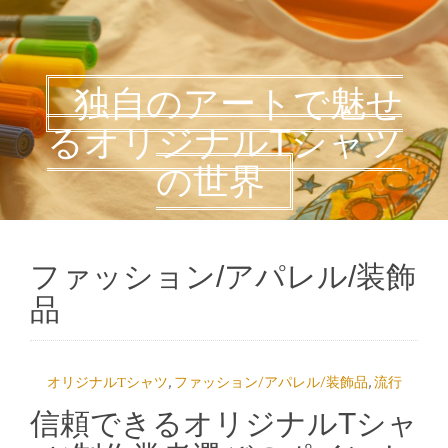
独自のアートで魅せ
るオリジナルTシャツ
の世界
ファッション/アパレル/装飾
品
オリジナルTシャツ
,
ファッション/アパレル/装飾品
,
流行
信頼できるオリジナルTシャ